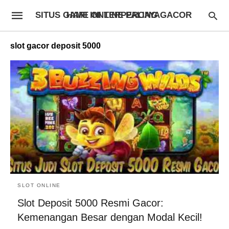
SITUS GAME ONLINE PALING GACOR HARI INI TERPERCAYA
slot gacor deposit 5000
SLOT ONLINE
Slot Deposit 5000 Resmi Gacor:
Kemenangan Besar dengan Modal Kecil!