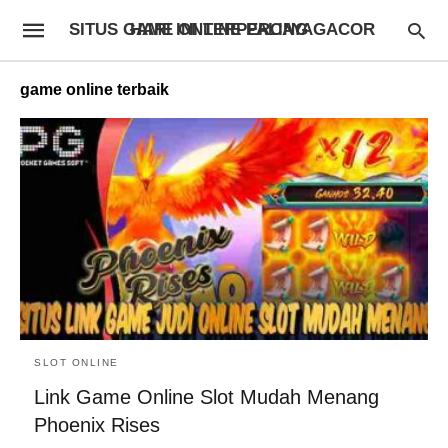
SITUS GAME ONLINE PALING GACOR HARI INI TERPERCAYA
game online terbaik
SLOT ONLINE
Link Game Online Slot Mudah Menang
Phoenix Rises