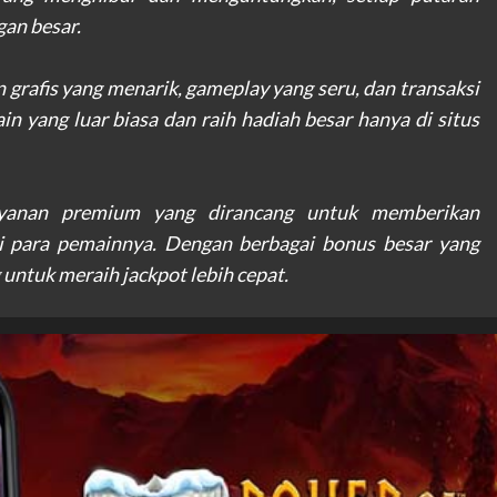
an besar.
n grafis yang menarik, gameplay yang seru, dan transaksi
n yang luar biasa dan raih hadiah besar hanya di situs
layanan premium yang dirancang untuk memberikan
 para pemainnya. Dengan berbagai bonus besar yang
untuk meraih jackpot lebih cepat.