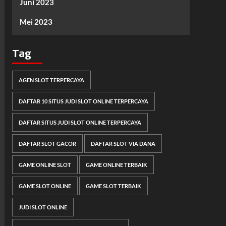
Juni 2023
Mei 2023
Tag
AGEN SLOT TERPERCAYA
DAFTAR 10 SITUS JUDI SLOT ONLINE TERPERCAYA
DAFTAR SITUS JUDI SLOT ONLINE TERPERCAYA
DAFTAR SLOT GACOR
DAFTAR SLOT VIA DANA
GAME ONLINE SLOT
GAME ONLINE TERBAIK
GAME SLOT ONLINE
GAME SLOT TERBAIK
JUDI SLOT ONLINE