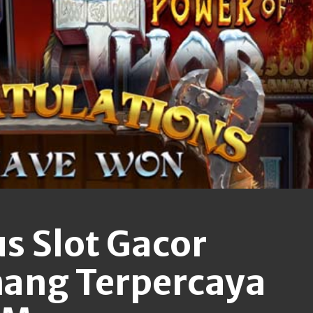
s Slot Gacor
ang Terpercaya