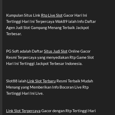
Kumpulan Situs Link
Rtp Live Slot
Gacor Hari Ini
Tertinggi Hari Ini Terpercaya Wak89 ialah Info Daftar
Agen Judi Slot Gampang Menang Terbaik Jackpot
Terbesar.
PG Soft adalah Daftar
Situs Judi Slot
Online Gacor
Resmi Terpercaya yang menyediakan Rtp Game Slot
Hari Ini Tertinggi Jackpot Terbesar Indonesia.
Slot88 ialah
Link Slot Terbaru
Resmi Terbaik Mudah
Menang yang Memberikan Info Bocoran Live Rtp
Tertinggi Hari Ini Live.
Link Slot Terpercaya
Gacor dengan Rtp Tertinggi Hari