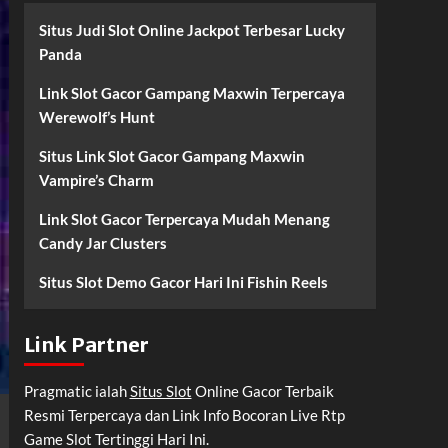
Situs Judi Slot Online Jackpot Terbesar Lucky
Panda
Link Slot Gacor Gampang Maxwin Terpercaya
Werewolf’s Hunt
Situs Link Slot Gacor Gampang Maxwin
Vampire’s Charm
Link Slot Gacor Terpercaya Mudah Menang
Candy Jar Clusters
Situs Slot Demo Gacor Hari Ini Fishin Reels
Link Partner
Pragmatic ialah
Situs Slot
Online Gacor Terbaik
Resmi Terpercaya dan Link Info Bocoran Live Rtp
Game Slot Tertinggi Hari Ini.